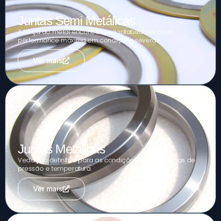
Juntas Semi Metálicas
A força do metal encontra a adaptabilidade para
performance máxima em condições severas.
Ver mais
Juntas Metálicas
Vedação definitiva para as condições mais extremas de
pressão e temperatura.
Ver mais