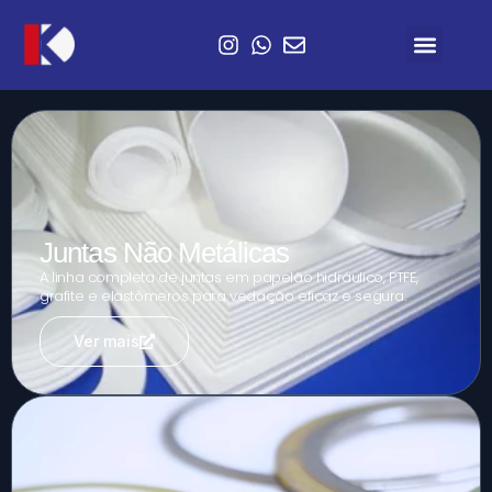
Juntas Não Metálicas
A linha completa de juntas em papelão hidráulico, PTFE,
grafite e elastômeros para vedação eficaz e segura.
Ver mais