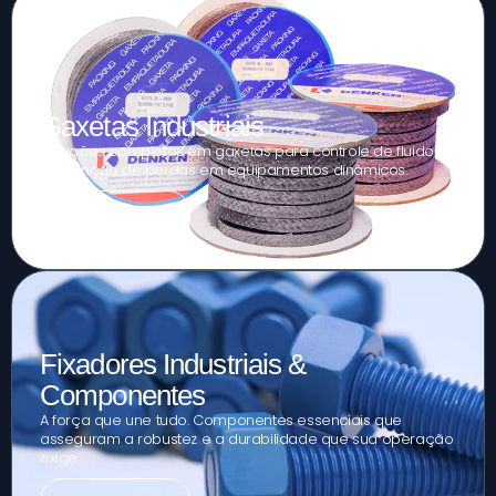
Gaxetas Industriais
Soluções completas em gaxetas para controle de fluidos e
prevenção de perdas em equipamentos dinâmicos.
Ver mais
Fixadores Industriais &
Componentes
A força que une tudo. Componentes essenciais que
asseguram a robustez e a durabilidade que sua operação
exige.