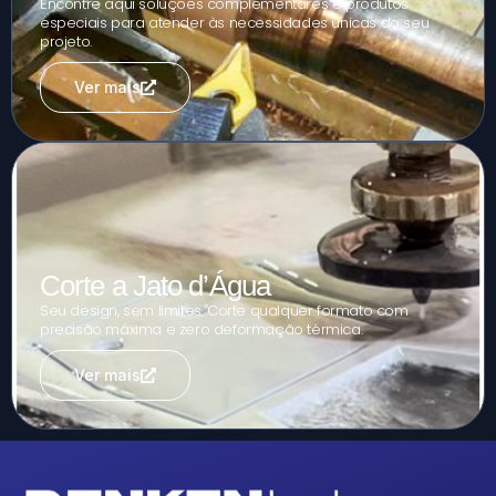
Encontre aqui soluções complementares e produtos
especiais para atender às necessidades únicas do seu
projeto.
Ver mais
Corte a Jato d’Água
Seu design, sem limites. Corte qualquer formato com
precisão máxima e zero deformação térmica.
Ver mais