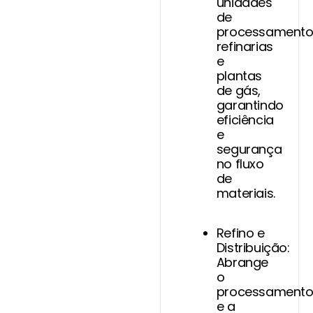
unidades
de
processamento
refinarias
e
plantas
de gás,
garantindo
eficiência
e
segurança
no fluxo
de
materiais.
Refino e
Distribuição:
Abrange
o
processament
e a