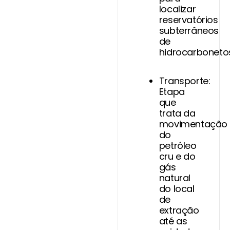
localizar
reservatórios
subterrâneos
de
hidrocarboneto
Transporte:
Etapa
que
trata da
movimentação
do
petróleo
cru e do
gás
natural
do local
de
extração
até as